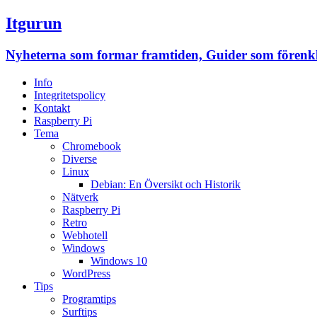
Itgurun
Nyheterna som formar framtiden, Guider som förenklar
Info
Integritetspolicy
Kontakt
Raspberry Pi
Tema
Chromebook
Diverse
Linux
Debian: En Översikt och Historik
Nätverk
Raspberry Pi
Retro
Webhotell
Windows
Windows 10
WordPress
Tips
Programtips
Surftips