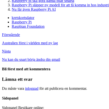
Raspberry pi ska göra gamla bilar smarta
Raspberry Pi släpper ny modell för att få komma in hos industr
Nu får även Raspberry Pi AI
kretskortsdator
Raspberry Pi
Raspbian Foundation
Föregående
Australien först i världen med ny lag
Nästa
Nu kan du snart börja ändra din gmail
Bli först med att kommentera
Lämna ett svar
Du måste vara
inloggad
för att publicera en kommentar.
Sidopanel
Sidopanel
Besökare online: