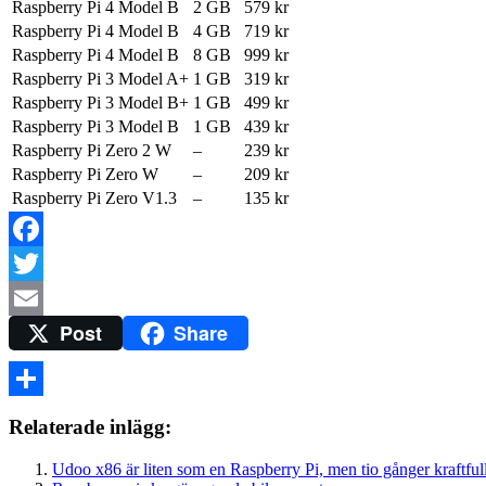
Raspberry Pi 4 Model B
2 GB
579 kr
Raspberry Pi 4 Model B
4 GB
719 kr
Raspberry Pi 4 Model B
8 GB
999 kr
Raspberry Pi 3 Model A+
1 GB
319 kr
Raspberry Pi 3 Model B+
1 GB
499 kr
Raspberry Pi 3 Model B
1 GB
439 kr
Raspberry Pi Zero 2 W
–
239 kr
Raspberry Pi Zero W
–
209 kr
Raspberry Pi Zero V1.3
–
135 kr
Facebook
Twitter
Post
Share
Email
Dela
Relaterade inlägg:
Udoo x86 är liten som en Raspberry Pi, men tio gånger kraftful