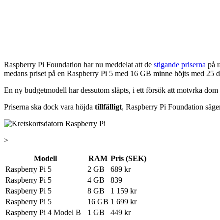
Raspberry Pi Foundation har nu meddelat att de
stigande priserna
på r
medans priset på en Raspberry Pi 5 med 16 GB minne höjts med 25 do
En ny budgetmodell har dessutom släpts, i ett försök att motvrka do
Priserna ska dock vara höjda
tillfälligt
, Raspberry Pi Foundation säger
>
Modell
RAM
Pris (SEK)
Raspberry Pi 5
2 GB
689 kr
Raspberry Pi 5
4 GB
839
Raspberry Pi 5
8 GB
1 159 kr
Raspberry Pi 5
16 GB
1 699 kr
Raspberry Pi 4 Model B
1 GB
449 kr