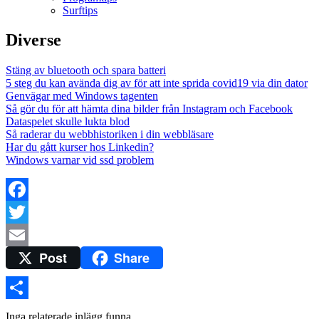
Surftips
Diverse
Stäng av bluetooth och spara batteri
5 steg du kan avända dig av för att inte sprida covid19 via din dator
Genvägar med Windows tagenten
Så gör du för att hämta dina bilder från Instagram och Facebook
Dataspelet skulle lukta blod
Så raderar du webbhistoriken i din webbläsare
Har du gått kurser hos Linkedin?
Windows varnar vid ssd problem
Facebook
Twitter
Post
Share
Email
Dela
Inga relaterade inlägg funna.