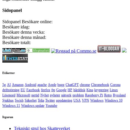
Sidopanel
Sidopanel
Besökare online:
Besökare idag:
Besökare denna vecka:
Besökare denna månad:
Besökare totalt:
Etiketter
5g
AI
Amazon
Android
apache
Apple
bugg
ChatGPT
chrome
Chromebook
Corona
driftstörning
EU
Facebook
firefox
ftp
Google
HP
hårddisk
Kina
kryptering
Linux
Lösenord
Microsoft
nertid
Nyhet
nyheter
nätverk
problem
Raspberry Pi
Retro
Ryssland
Sjukhus
Swish
Säkerhet
Telia
Twitter
uppdatering
USA
VPN
Windows
Windows 10
Windows 11
Windows update
Youtube
Itgurun
Tekniskt strul hos Skatteverket