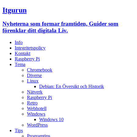
Itgurun
Nyheterna som formar framtiden, Guider som
förenklar ditt digitala Liv.
Info
Integritetspolicy
Kontakt
Raspberry Pi
Tema
Chromebook
Diverse
Linux
Debian: En Översikt och Historik
Nätverk
Raspberry Pi
Retro
Webhotell
Windows
Windows 10
WordPress
Tips
Programtips