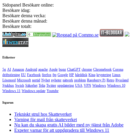
Sidopanel
Besökare online:
Besökare idag:
Besökare denna vecka:
Besökare denna månad:
Besökare totalt:
Etiketter
5g
AI
Amazon
Android
apache
Apple
bugg
ChatGPT
chrome
Chromebook
Corona
driftstörning
EU
Facebook
firefox
ftp
Google
HP
hårddisk
Kina
kryptering
Linux
Lösenord
Microsoft
nertid
Nyhet
nyheter
nätverk
problem
Raspberry Pi
Retro
Ryssland
Sjukhus
Swish
Säkerhet
Telia
Twitter
uppdatering
USA
VPN
Windows
Windows 10
Windows 11
Windows update
Youtube
Itgurun
Tekniskt strul hos Skatteverket
Varning för mail från skatteverket
Nu kan du skapa gratis AI bilder med ny tjänst från Adobe
Expeter varnar för att uppdgradera till Windows 11