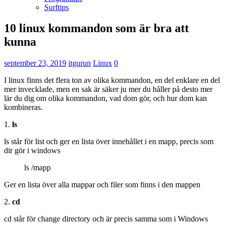
Surftips
10 linux kommandon som är bra att
kunna
september 23, 2019
itgurun
Linux
0
I linux finns det flera ton av olika kommandon, en del enklare en del
mer invecklade, men en sak är säker ju mer du håller på desto mer
lär du dig om olika kommandon, vad dom gör, och hur dom kan
kombineras.
1.
ls
ls står för list och ger en lista över innehållet i en mapp, precis som
dir gör i windows
ls /mapp
Ger en lista över alla mappar och filer som finns i den mappen
2.
cd
cd står för change directory och är precis samma som i Windows