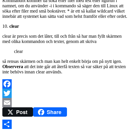
Kommandot kommer då söka efter filer med test eller itgurun i
namnet, om du använder -i i kommando så säger den till Linux att
söka efter filer med små bokstäver. * är ett så kallat wildcard vilket
innebär att systemet kan sätta vad som helst framför eller efter ordet.
10.
clear
clear är precis som det låter, till och från så har man fyllt skärmen
med olika kommandon och texter, genom att skriva
clear
så rensas skärmen och man kan helt enkelt börja om på nytt igen.
Observera
att det inte går att återfå texten så var säker på att texten
inte behövs innan clear används.
Facebook
Twitter
Post
Share
Email