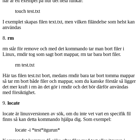
här är ett exempel på hur det hela funkar:
touch test.txt
I exemplet skapas filen text.txt, men vilken filändelse som helst kan
användas
8.
rm
rm står för remove och med det kommando tar man bort filer i
Linux, rmdir tog som sagt bort mappar, rm tar bara bort filer.
rm test.txt
Här tas filen test.txt bort, medans rmdir bara tar bort tomma mappar
så tar rm bort både filer och mappar, som du kanske förstår så ligger
det mer kraft i rm än det gör i rmdir och det bör därför användas
med försiktighet.
9.
locate
locate är linuxversionen av sök, om du inte vet vart en specifik fil
finns så kan detta kommando hjälpa dig. Som exempel:
locate -i *test*itgurun*