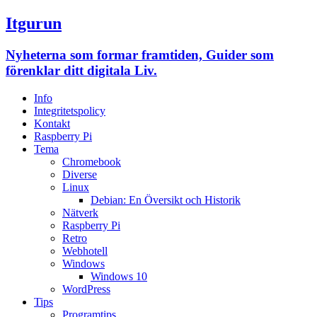
Itgurun
Nyheterna som formar framtiden, Guider som
förenklar ditt digitala Liv.
Info
Integritetspolicy
Kontakt
Raspberry Pi
Tema
Chromebook
Diverse
Linux
Debian: En Översikt och Historik
Nätverk
Raspberry Pi
Retro
Webhotell
Windows
Windows 10
WordPress
Tips
Programtips