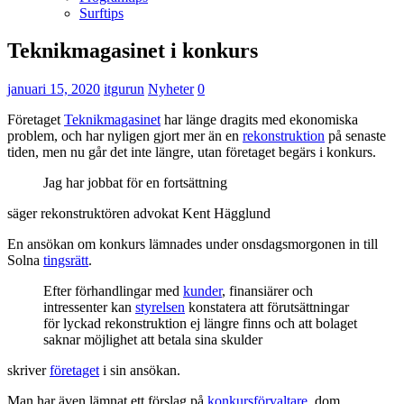
Surftips
Teknikmagasinet i konkurs
januari 15, 2020
itgurun
Nyheter
0
Företaget
Teknikmagasinet
har länge dragits med ekonomiska
problem, och har nyligen gjort mer än en
rekonstruktion
på senaste
tiden, men nu går det inte längre, utan företaget begärs i konkurs.
Jag har jobbat för en fortsättning
säger rekonstruktören advokat Kent Hägglund
En ansökan om konkurs lämnades under onsdagsmorgonen in till
Solna
tingsrätt
.
Efter förhandlingar med
kunder
, finansiärer och
intressenter kan
styrelsen
konstatera att förutsättningar
för lyckad rekonstruktion ej längre finns och att bolaget
saknar möjlighet att betala sina skulder
skriver
företaget
i sin ansökan.
Man har även lämnat ett förslag på
konkursförvaltare
, dom