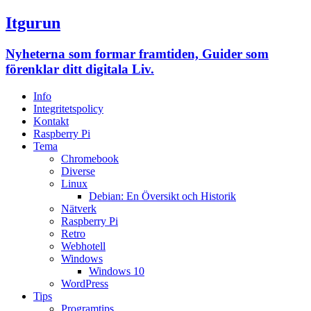
Itgurun
Nyheterna som formar framtiden, Guider som
förenklar ditt digitala Liv.
Info
Integritetspolicy
Kontakt
Raspberry Pi
Tema
Chromebook
Diverse
Linux
Debian: En Översikt och Historik
Nätverk
Raspberry Pi
Retro
Webhotell
Windows
Windows 10
WordPress
Tips
Programtips