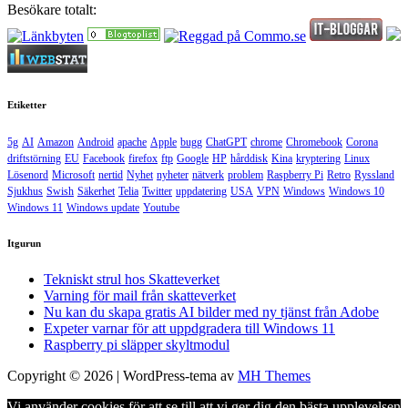
Besökare totalt:
Etiketter
5g
AI
Amazon
Android
apache
Apple
bugg
ChatGPT
chrome
Chromebook
Corona
driftstörning
EU
Facebook
firefox
ftp
Google
HP
hårddisk
Kina
kryptering
Linux
Lösenord
Microsoft
nertid
Nyhet
nyheter
nätverk
problem
Raspberry Pi
Retro
Ryssland
Sjukhus
Swish
Säkerhet
Telia
Twitter
uppdatering
USA
VPN
Windows
Windows 10
Windows 11
Windows update
Youtube
Itgurun
Tekniskt strul hos Skatteverket
Varning för mail från skatteverket
Nu kan du skapa gratis AI bilder med ny tjänst från Adobe
Expeter varnar för att uppdgradera till Windows 11
Raspberry pi släpper skyltmodul
Copyright © 2026 | WordPress-tema av
MH Themes
Vi använder cookies för att se till att vi ger dig den bästa upplevelsen