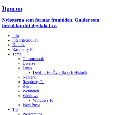
Itgurun
Nyheterna som formar framtiden, Guider som
förenklar ditt digitala Liv.
Info
Integritetspolicy
Kontakt
Raspberry Pi
Tema
Chromebook
Diverse
Linux
Debian: En Översikt och Historik
Nätverk
Raspberry Pi
Retro
Webhotell
Windows
Windows 10
WordPress
Tips
Programtips