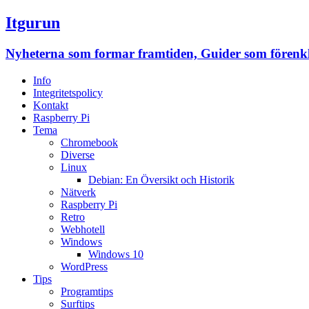
Itgurun
Nyheterna som formar framtiden, Guider som förenklar
Info
Integritetspolicy
Kontakt
Raspberry Pi
Tema
Chromebook
Diverse
Linux
Debian: En Översikt och Historik
Nätverk
Raspberry Pi
Retro
Webhotell
Windows
Windows 10
WordPress
Tips
Programtips
Surftips