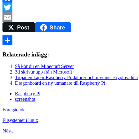
Facebook
Twitter
Post
Share
Email
Dela
Relaterade inlägg:
Så kör du en Minecraft Server
3d skrivar app från Microsoft
Trojanen kapar Raspberry Pi-datorer och utvinner kryptovaluta
Dragonboard en ny utmanare till Raspberry Pi
Raspberry Pi
screenshot
Föregående
Filsystemet i linux
Nästa