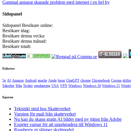
Gammal apparat skapade problem med internet i en hel by
Sidopanel
Sidopanel
Besökare online:
Besökare idag:
Besökare denna vecka:
Besökare denna månad:
Besökare totalt:
Etiketter
5g
AI
Amazon
Android
apache
Apple
bugg
ChatGPT
chrome
Chromebook
Corona
drifts
Säkerhet
Telia
Twitter
uppdatering
USA
VPN
Windows
Windows 10
Windows 11
Windo
Itgurun
Tekniskt strul hos Skatteverket
Varning för mail från skatteverket
Nu kan du skapa gratis AI bilder med ny tjänst från Adobe
Expeter varnar för att uppdgradera till Windows 11
Raspberry pi släpper skyltmodul