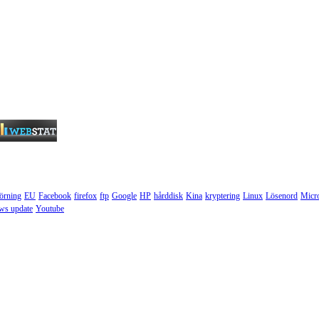
törning
EU
Facebook
firefox
ftp
Google
HP
hårddisk
Kina
kryptering
Linux
Lösenord
Micr
ws update
Youtube