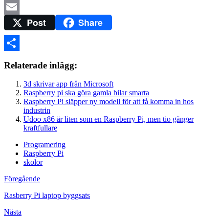
Twitter
Post
Share
Email
Dela
Relaterade inlägg:
3d skrivar app från Microsoft
Raspberry pi ska göra gamla bilar smarta
Raspberry Pi släpper ny modell för att få komma in hos
industrin
Udoo x86 är liten som en Raspberry Pi, men tio gånger
kraftfullare
Programering
Raspberry Pi
skolor
Föregående
Rasberry Pi laptop byggsats
Nästa