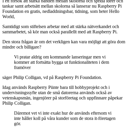
I ett försök att stärka banden mellan skolorna och sprida ideer och
tankar samt arbetsätt mellan skolorna så lanserar nu Raspberry Pi
Foundation en gratis, nedladdningsbar, tidning, som heter Hello
World,
Samtidigt som stiftelsen arbetar med att stärka nätverkandet och
sammarbetet, så kör man också parallellt med att Raspberry Pi.
Den stora frågan är om det verkligen kan vara möjligt att göra dom
mindre och billigare?
Vi pratar aldrig om kommande lanseringar men vi
kommer att fortsätta bygga ut funktionaliteten i dem
framöver
säger Philip Colligan, vd på Raspberry Pi Foundation.
Idag används Raspberry Piinte bara till hobbyprojekt och i
undervisningssyfte utan de små datorerna används också av
vetenskapsmän, ingenjörer på storföretag och uppfinnare påpekar
Philip Colligan.
Däremot vet vi inte exakt hur de används eftersom vi
inte håller koll på våra kunder som de stora it-företagen
gör.