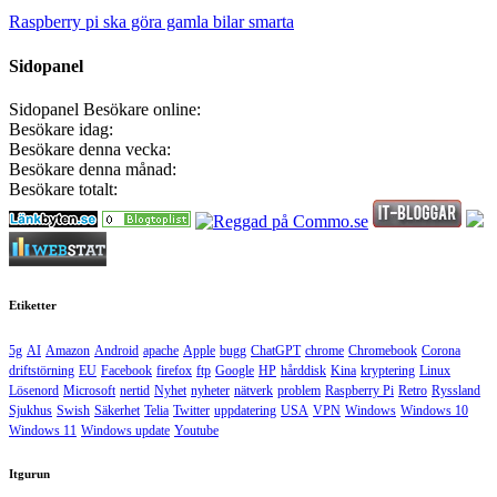
Raspberry pi ska göra gamla bilar smarta
Sidopanel
Sidopanel
Besökare online:
Besökare idag:
Besökare denna vecka:
Besökare denna månad:
Besökare totalt:
Etiketter
5g
AI
Amazon
Android
apache
Apple
bugg
ChatGPT
chrome
Chromebook
Corona
driftstörning
EU
Facebook
firefox
ftp
Google
HP
hårddisk
Kina
kryptering
Linux
Lösenord
Microsoft
nertid
Nyhet
nyheter
nätverk
problem
Raspberry Pi
Retro
Ryssland
Sjukhus
Swish
Säkerhet
Telia
Twitter
uppdatering
USA
VPN
Windows
Windows 10
Windows 11
Windows update
Youtube
Itgurun