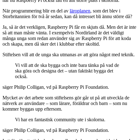
har nu Raspberry Pi också fått en allt större plats i skolorna.
När programmering blir en del av
läroplanen
, som det blev i
Storbritannien för två år sedan, kan då intresset bli ännu större då?
Ja, så är det verkligen, Raspberry Pi får en skjuts då. Men det är inte
så att man måste vänta. I exempelvis Nordirland är det väldigt
många unga som redan använder sig av Raspberry Pi för att koda
och skapa, men då sker det i klubbar efter skoltid.
Stiftelsen vill att de unga ska utmanas av att göra något med teknik.
Vi vill att de ska bygga och inte bara tänka på vad de
ska göra och designa det – utan faktiskt bygga det
också.
säger Philip Colligan, vd på Raspberry Pi Foundation.
Mycket av det arbete som stiftelsens gör går ut på att utveckla de
nätverk av användare – som lärare, föräldrar och barn – som nu
kommer byggas upp eftersom.
Vi har en fantastisk community ute i skolorna.
säger Philip Colligan, vd på Raspberry Pi Foundation.