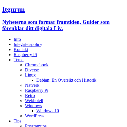
Itgurun
Nyheterna som formar framtiden, Guider som
förenklar ditt digitala Liv.
Info
Integritetspolicy
Kontakt
Raspberry Pi
Tema
Chromebook
Diverse
Linux
Debian: En Översikt och Historik
Nätverk
Raspberry Pi
Retro
Webhotell
Windows
Windows 10
WordPress
Tips
Programtips