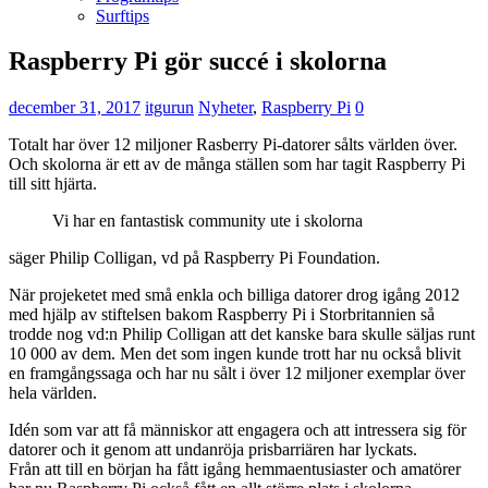
Surftips
Raspberry Pi gör succé i skolorna
december 31, 2017
itgurun
Nyheter
,
Raspberry Pi
0
Totalt har över 12 miljoner Rasberry Pi-datorer sålts världen över.
Och skolorna är ett av de många ställen som har tagit Raspberry Pi
till sitt hjärta.
Vi har en fantastisk community ute i skolorna
säger Philip Colligan, vd på Raspberry Pi Foundation.
När projeketet med små enkla och billiga datorer drog igång 2012
med hjälp av stiftelsen bakom Raspberry Pi i Storbritannien så
trodde nog vd:n Philip Colligan att det kanske bara skulle säljas runt
10 000 av dem. Men det som ingen kunde trott har nu också blivit
en framgångssaga och har nu sålt i över 12 miljoner exemplar över
hela världen.
Idén som var att få människor att engagera och att intressera sig för
datorer och it genom att undanröja prisbarriären har lyckats.
Från att till en början ha fått igång hemmaentusiaster och amatörer