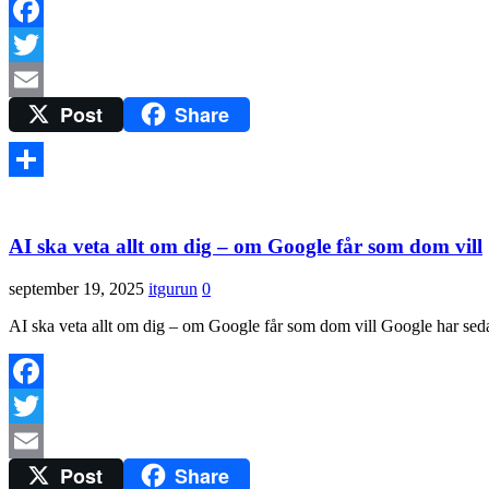
Facebook
Twitter
Post
Share
Email
Dela
AI ska veta allt om dig – om Google får som dom vill
september 19, 2025
itgurun
0
AI ska veta allt om dig – om Google får som dom vill Google har sedan 
Facebook
Twitter
Post
Share
Email