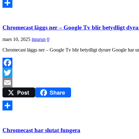
Dela
Chromecast läggs ner – Google Tv blir betydligt dyra
mars 10, 2025
itgurun
0
Chromecast läggs ner – Google Tv blir betydligt dyrare Google har un
Facebook
Twitter
Post
Share
Email
Dela
Chromecast har slutat fungera