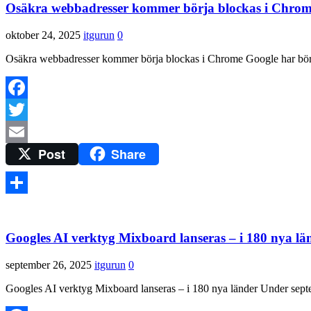
Osäkra webbadresser kommer börja blockas i Chro
oktober 24, 2025
itgurun
0
Osäkra webbadresser kommer börja blockas i Chrome Google har börjat
Facebook
Twitter
Post
Share
Email
Dela
Googles AI verktyg Mixboard lanseras – i 180 nya lä
september 26, 2025
itgurun
0
Googles AI verktyg Mixboard lanseras – i 180 nya länder Under septem