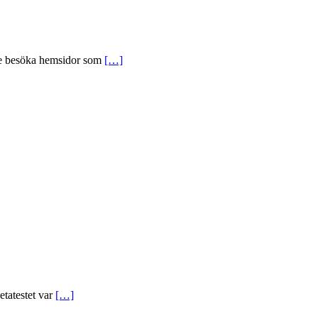
nde besöka hemsidor som
[…]
etatestet var
[…]