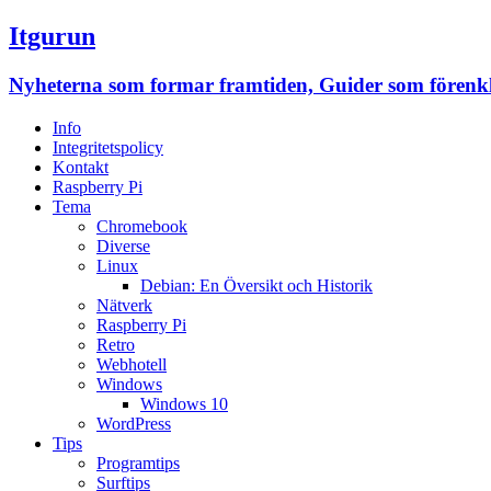
Itgurun
Nyheterna som formar framtiden, Guider som förenklar
Info
Integritetspolicy
Kontakt
Raspberry Pi
Tema
Chromebook
Diverse
Linux
Debian: En Översikt och Historik
Nätverk
Raspberry Pi
Retro
Webhotell
Windows
Windows 10
WordPress
Tips
Programtips
Surftips