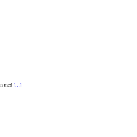
men med
[…]