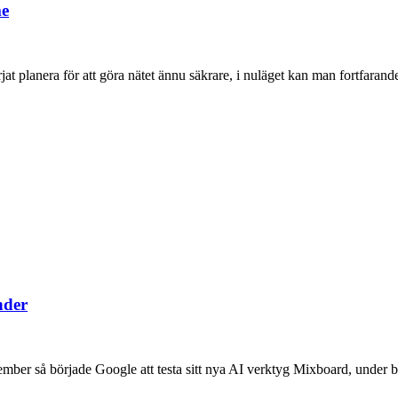
me
 planera för att göra nätet ännu säkrare, i nuläget kan man fortfara
nder
ber så började Google att testa sitt nya AI verktyg Mixboard, under b