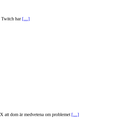
h Twitch har
[…]
på X att dom är medvetena om problemet
[…]